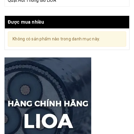
Quạt Hút Thông Gió LiOA
Được mua nhiều
Không có sản phẩm nào trong danh mục này.