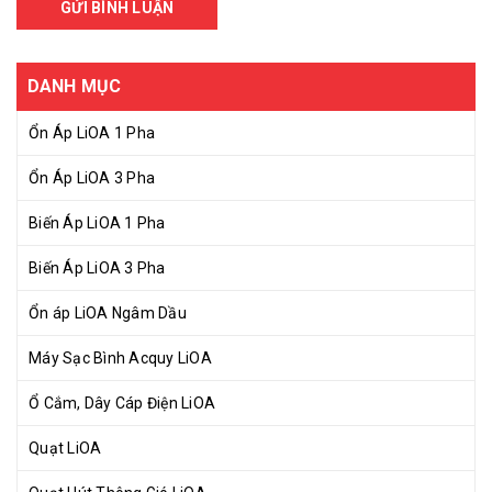
GỬI BÌNH LUẬN
DANH MỤC
Ổn Áp LiOA 1 Pha
Ổn Áp LiOA 3 Pha
Biến Áp LiOA 1 Pha
Biến Áp LiOA 3 Pha
Ổn áp LiOA Ngâm Dầu
Máy Sạc Bình Acquy LiOA
Ổ Cắm, Dây Cáp Điện LiOA
Quạt LiOA