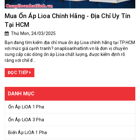
Mua Ổn Áp Lioa Chính Hãng - Địa Chỉ Uy Tín
Tại HCM
Thứ Mon, 24/03/2025
Bạn đang tìm kiếm địa chỉ mua ổn áp Lioa chính hãng tại TP.HCM
với mức giá cạnh tranh? onaplioanhatlinh.vn là đơn vị chuyên
cung cấp các dòng ổn áp Lioa chất lượng, được kiểm định rõ
ràng với chế đ...
ĐỌC TIẾP
DANH MỤC
Ổn Áp LiOA 1 Pha
Ổn Áp LiOA 3 Pha
Biến Áp LiOA 1 Pha