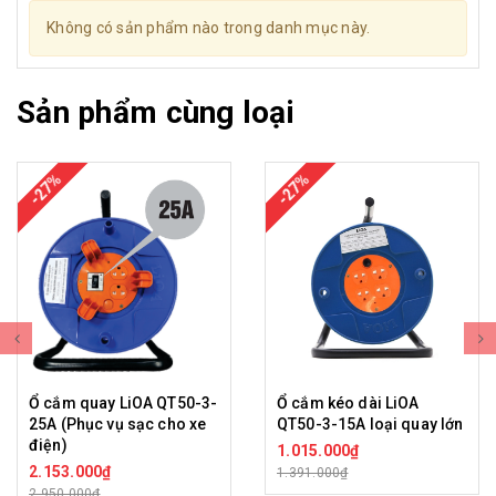
Không có sản phẩm nào trong danh mục này.
Sản phẩm cùng loại
-27%
-27%
Ổ cắm quay LiOA QT50-3-
Ổ cắm kéo dài LiOA
25A (Phục vụ sạc cho xe
QT50-3-15A loại quay lớn
điện)
1.015.000₫
2.153.000₫
1.391.000₫
2.950.000₫