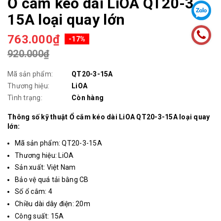
Ổ cắm kéo dài LiOA QT20-3-
15A loại quay lớn
763.000₫
-17%
920.000₫
Mã sản phẩm:
QT20-3-15A
Thương hiệu:
LiOA
Tình trạng:
Còn hàng
Thông số kỹ thuật Ổ cắm kéo dài LiOA QT20-3-15A loại quay
lớn:
Mã sản phẩm: QT20-3-15A
Thương hiệu: LiOA
Sản xuất: Việt Nam
Bảo vệ quá tải bằng CB
Số ổ cắm: 4
Chiều dài dây điện: 20m
Công suất: 15A