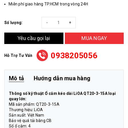
Miễn phí giao hàng TP.HCM trong vòng 24H
Số lượng:
-
+
Yêu cầu gọi lại
MUA NGAY
0938205056
Hỗ Trợ Tư Vấn
Mô tả
Hướng dẫn mua hàng
Thông số kỹ thuật Ổ cắm kéo dài LiOA QT20-3-15A loại
quay lớn:
Mã sản phẩm: QT20-3-15A
Thương hiệu: LiOA
Sản xuất: Việt Nam
Bảo vệ quá tải bằng CB
Số ổ cắm: 4