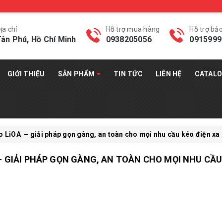
ịa chỉ
Hỗ trợ mua hàng
Hỗ trợ bả
ân Phú, Hồ Chí Minh
0938205056
0915999
GIỚI THIỆU
SẢN PHẨM
TIN TỨC
LIÊN HỆ
CATAL
o LiOA – giải pháp gọn gàng, an toàn cho mọi nhu cầu kéo điện xa
 – GIẢI PHÁP GỌN GÀNG, AN TOÀN CHO MỌI NHU CẦU