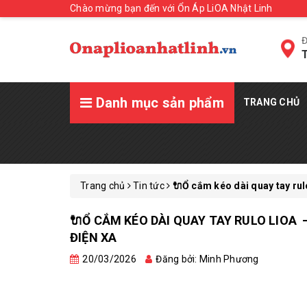
Chào mừng bạn đến với Ổn Áp LiOA Nhật Linh
Đ
T
Danh mục sản phẩm
TRANG CHỦ
Trang chủ
Tin tức
🔌Ổ cắm kéo dài quay tay rul
🔌Ổ CẮM KÉO DÀI QUAY TAY RULO LIOA
ĐIỆN XA
20/03/2026
Đăng bởi: Minh Phương