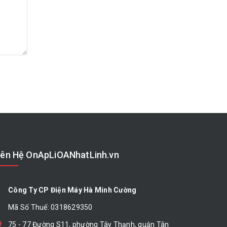
iên Hệ OnApLiOANhatLinh.vn
Công Ty CP Điện Máy Hà Minh Cường
Mã Số Thuế: 0318629350
75 - 77 Đường S11, phường Tây Thạnh, quận Tân