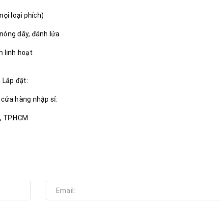
ọi loại phích)
 nóng dây, đánh lửa
n linh hoạt
 Lắp đặt:
, cửa hàng nhập sỉ:
ú, TP.HCM