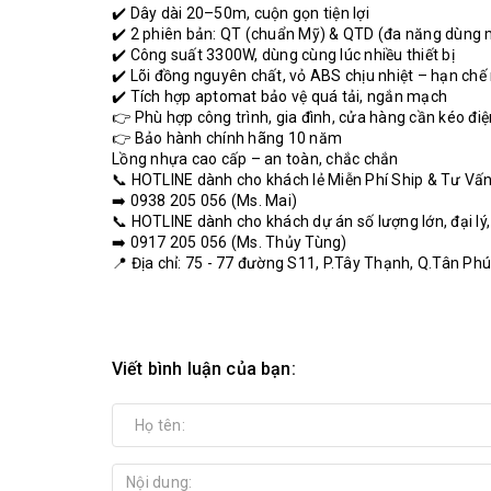
✔️ Dây dài 20–50m, cuộn gọn tiện lợi
✔️ 2 phiên bản: QT (chuẩn Mỹ) & QTD (đa năng dùng m
✔️ Công suất 3300W, dùng cùng lúc nhiều thiết bị
✔️ Lõi đồng nguyên chất, vỏ ABS chịu nhiệt – hạn chế
✔️ Tích hợp aptomat bảo vệ quá tải, ngắn mạch
👉 Phù hợp công trình, gia đình, cửa hàng cần kéo điệ
👉 Bảo hành chính hãng 10 năm
Lồng nhựa cao cấp – an toàn, chắc chắn
📞 HOTLINE dành cho khách lẻ Miễn Phí Ship & Tư Vấn
➡️ 0938 205 056 (Ms. Mai)
📞 HOTLINE dành cho khách dự án số lượng lớn, đại lý
➡️ 0917 205 056 (Ms. Thủy Tùng)
📍 Địa chỉ: 75 - 77 đường S11, P.Tây Thạnh, Q.Tân Ph
Viết bình luận của bạn: