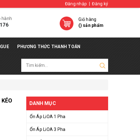
Đăng nhập
|
Đăng ký
o hành
Giỏ hàng
176
(
) sản phẩm
OGUE
PHƯƠNG THỨC THANH TOÁN
 KÉO
DANH MỤC
Ổn Áp LiOA 1 Pha
Ổn Áp LiOA 3 Pha