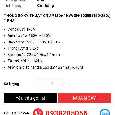
Tình trạng:
Còn hàng
THÔNG SỐ KỸ THUẬT ỔN ÁP LIOA 1KVA SH-1000II (150-250v)
1 PHA:
Công suất: 1kVA
Điện áp vào: 150V ~ 250V
Điện áp ra: 220V - 110V ± 2~3%
Trọng lượng: 6,2kg
Kích thước: 225 x 175 x 177mm
Tần số: 49Hz ~ 62Hz
Miễn phí giao hàng & Lắp đặt tận nhà TP.HCM
Số lượng:
-
+
Yêu cầu gọi lại
MUA NGAY
0938205056
Hỗ Trợ Tư Vấn