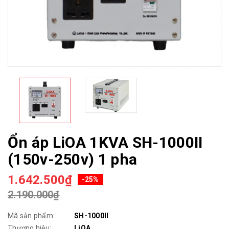
Ổn áp LiOA 1KVA SH-1000II
(150v-250v) 1 pha
1.642.500₫
-25%
2.190.000₫
Mã sản phẩm:
SH-1000II
Thương hiệu:
LiOA