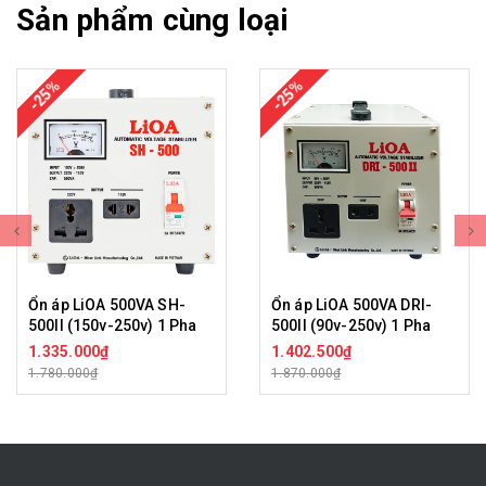
Sản phẩm cùng loại
-25%
-25%
Ổn áp LiOA 500VA SH-
Ổn áp LiOA 500VA DRI-
500II (150v-250v) 1 Pha
500II (90v-250v) 1 Pha
1.335.000₫
1.402.500₫
1.780.000₫
1.870.000₫