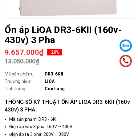
Ổn áp LiOA DR3-6KII (160v-
430v) 3 Pha
9.657.000₫
-26%
13.050.000₫
Mã sản phẩm:
DR3-6KII
Thương hiệu:
LiOA
Tình trạng:
Còn hàng
THÔNG SỐ KỸ THUẬT
ỔN ÁP LIOA DR3-6KII (160v-
430v) 3 PHA
:
Mã sản phẩm: DR3 - 6KII
Điện áp vào 3 pha: 160V ~ 430V
Điện áp ra 3 pha: 200V – 380V