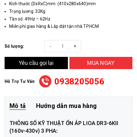
Kích thước (DxRxC)mm: (410x280x640)mm
Trọng lương: 32Kg
Tần số: 49Hz – 62Hz
Miễn phí giao hàng & Lắp đặt tận nhà TP.HCM
Số lượng:
-
+
Yêu cầu gọi lại
MUA NGAY
0938205056
Hỗ Trợ Tư Vấn
Mô tả
Hướng dẫn mua hàng
THÔNG SỐ KỸ THUẬT
ỔN ÁP LIOA DR3-6KII
(160v-430v) 3 PHA
: