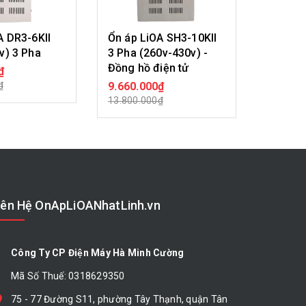
A DR3-6KII
Ổn áp LiOA SH3-10KII
Ổn áp L
v) 3 Pha
3 Pha (260v-430v) -
3 Pha (
Đồng hồ điện tử
Đồng hồ
₫
A HÀNG
₫
9.660.000₫
10.143
MUA HÀNG
13.800.000₫
14.490.
iên Hệ OnApLiOANhatLinh.vn
Công Ty CP Điện Máy Hà Minh Cường
Mã Số Thuế: 0318629350
75 - 77 Đường S11, phường Tây Thạnh, quận Tân