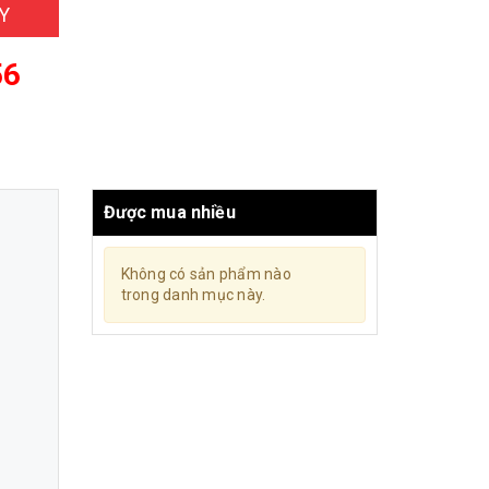
Y
56
Được mua nhiều
Không có sản phẩm nào
trong danh mục này.