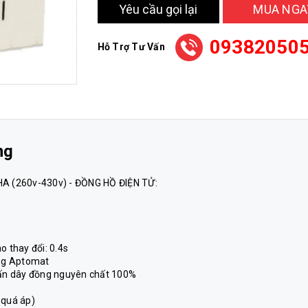
Yêu cầu gọi lại
MUA NGA
09382050
Hỗ Trợ Tư Vấn
ng
A (260v-430v) - ĐỒNG HỒ ĐIỆN TỬ:
o thay đổi: 0.4s
ằng Aptomat
quấn dây đồng nguyên chất 100%
 quá áp)