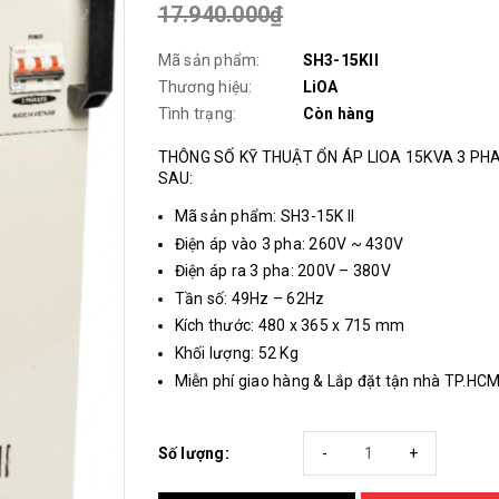
17.940.000₫
Mã sản phẩm:
SH3-15KII
Thương hiệu:
LiOA
Tình trạng:
Còn hàng
THÔNG SỐ KỸ THUẬT ỔN ÁP LIOA 15KVA 3 PH
SAU:
Mã sản phẩm: SH3-15K II
Điện áp vào 3 pha: 260V ~ 430V
Điện áp ra 3 pha: 200V – 380V
Tần số: 49Hz – 62Hz
Kích thước: 480 x 365 x 715 mm
Khối lượng: 52 Kg
Miễn phí giao hàng & Lắp đặt tận nhà TP.HC
Số lượng:
-
+