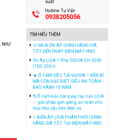
xuất
Hotline Tư Vấn
0938205056
TÌM HIỂU THÊM
A NHƯ
💡 MUA ỔN ÁP CHÍNH HÃNG GIÁ
TỐT ĐẾN NGAY ĐIỆN MÁY HMC
Ổn Áp LiOA 1 Pha 500VA SH-500II
(150-250v)
🔥 Ổ CẮM SIÊU TẢI 6600W – BỀN BỈ
MÀ CÒN ĐẶC BIỆT SIÊU AN TOÀN! -
BẢO HÀNH 10 NĂM
🔌Ổ cắm kéo dài quay tay rulo LiOA
– giải pháp gọn gàng, an toàn cho
M
mọi nhu cầu kéo điện xa
⭐ BIẾN ÁP LIOA PHÂN PHỐI CHÍNH
HÃNG GIÁ TỐT TẠI ĐIỆN MÁY HMC