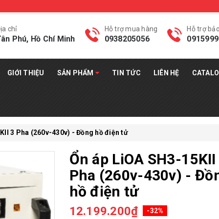
ịa chỉ
Hỗ trợ mua hàng
Hỗ trợ bả
ân Phú, Hồ Chí Minh
0938205056
0915999
GIỚI THIỆU
SẢN PHẨM
TIN TỨC
LIÊN HỆ
CATAL
II 3 Pha (260v-430v) - Đồng hồ điện tử
Ổn áp LiOA SH3-15KII
Pha (260v-430v) - Đồ
hồ điện tử
12.199.200₫
-32%