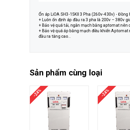
Ổn áp LiOA SH3-15KII 3 Pha (260v-430v) - Đồng h
+ Luôn ổn định áp đầu ra 3 pha là 200v – 380v giú
+ Bảo vệ quá tải, ngắn mạch bằng aptomat nên các
+ Bảo vệ quá áp bằng mạch điều khiển Aptomat nên
đầu ra tăng cao…
Sản phẩm cùng loại
-24%
-24%