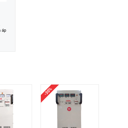
n
n áp
-30%
-30%