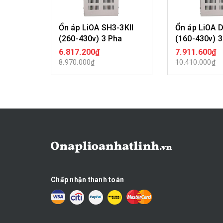
Ổn áp LiOA SH3-3KII
Ổn áp LiOA D
(260-430v) 3 Pha
(160-430v) 3
6.817.200₫
7.911.600₫
MUA HÀNG
MUA H
8.970.000₫
10.410.000₫
Chấp nhận thanh toán