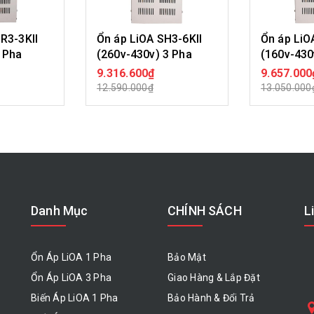
R3-3KII
Ổn áp LiOA SH3-6KII
Ổn áp LiO
 Pha
(260v-430v) 3 Pha
(160v-430
9.316.600₫
9.657.000
ÀNG
MUA HÀNG
MU
12.590.000₫
13.050.000
Danh Mục
CHÍNH SÁCH
L
Ổn Áp LiOA 1 Pha
Bảo Mật
Ổn Áp LiOA 3 Pha
Giao Hàng & Lắp Đặt
Biến Áp LiOA 1 Pha
Bảo Hành & Đổi Trả