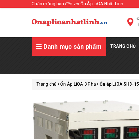
Chào mừng bạn đến với Ổn Áp LiOA Nhật Linh
Đ
T
Danh mục sản phẩm
TRANG CHỦ
Trang chủ
Ổn Áp LiOA 3 Pha
Ổn áp LiOA SH3-15K