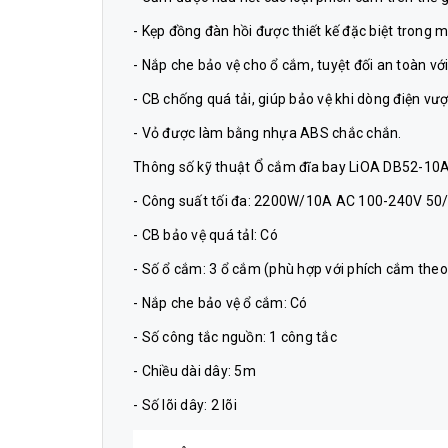
- Kẹp đồng đàn hồi được thiết kế đặc biệt trong
- Nắp che bảo vệ cho ổ cắm, tuyệt đối an toàn với 
- CB chống quá tải, giúp bảo vệ khi dòng điện vư
- Vỏ được làm bằng nhựa ABS chắc chắn.
Thông số kỹ thuật Ổ cắm đĩa bay LiOA DB52-10A
- Công suất tối đa: 2200W/10A AC 100-240V 50
- CB bảo vệ quá tảI: Có
- Số ổ cắm: 3 ổ cắm (phù hợp với phích cắm theo
- Nắp che bảo vệ ổ cắm: Có
- Số công tắc nguồn: 1 công tắc
- Chiều dài dây: 5m
- Số lõi dây: 2 lõi