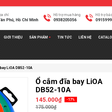
ịa chỉ
Hỗ trợ mua hàng
Hỗ trợ bả
ân Phú, Hồ Chí Minh
0938205056
0915999
GIỚI THIỆU
SẢN PHẨM
TIN TỨC
LIÊN HỆ
CATAL
 bay LiOA DB52-10A
Ổ cắm đĩa bay LiOA
DB52-10A
145.000₫
-17%
175.000₫