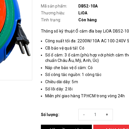
Mã sản phẩm:
DB52-10A
Thương hiệu:
LiOA
Tình trạng:
Còn hàng
Thông số kỹ thuật Ổ cắm đĩa bay LiOA DB52-1
Công suất tối đa: 2200W/10A AC 100-240V 
CB bảo vệ quá tảI: Có
Số ổ cắm: 3 ổ cắm (phù hợp với phích cắm th
chuẩn Châu Âu, Mỹ, Anh, Úc)
Nắp che bảo vệ ổ cắm: Có
Số công tắc nguồn: 1 công tắc
Chiều dài dây: 5m
Số lõi dây: 2 lõi
Miễn phí giao hàng TP.HCM trong vòng 24h
Số lượng:
-
+