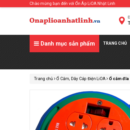
Chào mừng bạn đến với Ổn Áp LiOA Nhật Linh
Đ
T
Danh mục sản phẩm
TRANG CHỦ
Trang chủ
Ổ Cắm, Dây Cáp Điện LiOA
Ổ cắm đĩa