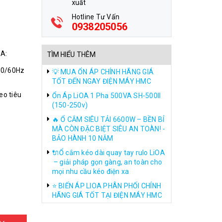
xuất
Hotline Tư Vấn
0938205056
0A:
TÌM HIỂU THÊM
50/60Hz
💡 MUA ỔN ÁP CHÍNH HÃNG GIÁ
TỐT ĐẾN NGAY ĐIỆN MÁY HMC
eo tiêu
Ổn Áp LiOA 1 Pha 500VA SH-500II
(150-250v)
🔥 Ổ CẮM SIÊU TẢI 6600W – BỀN BỈ
MÀ CÒN ĐẶC BIỆT SIÊU AN TOÀN! -
BẢO HÀNH 10 NĂM
🔌Ổ cắm kéo dài quay tay rulo LiOA
– giải pháp gọn gàng, an toàn cho
mọi nhu cầu kéo điện xa
⭐ BIẾN ÁP LIOA PHÂN PHỐI CHÍNH
HÃNG GIÁ TỐT TẠI ĐIỆN MÁY HMC