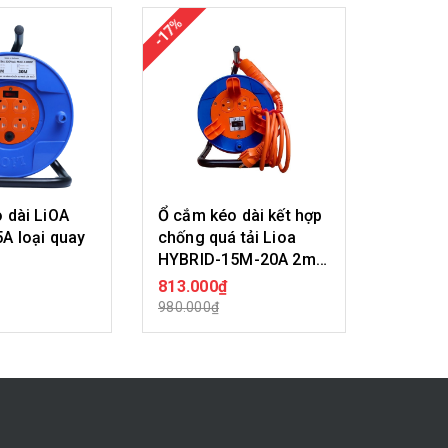
-17%
-17%
 dài LiOA
Ổ cắm kéo dài kết hợp
Ổ cắm 
A loại quay
chống quá tải Lioa
QT20-3
HYBRID-15M-20A 2m
lớn
+15m
813.000₫
763.00
A HÀNG
MUA HÀNG
980.000₫
920.000