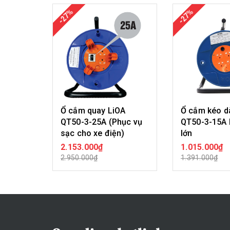
-27%
-27%
Ổ cắm quay LiOA
Ổ cắm kéo d
QT50-3-25A (Phục vụ
QT50-3-15A 
sạc cho xe điện)
lớn
2.153.000₫
1.015.000₫
MUA HÀNG
MUA H
2.950.000₫
1.391.000₫