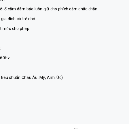
 mỗi ổ cắm đảm bảo luôn giữ cho phích cắm chắc chắn.
gia đình có trẻ nhỏ.
ợt mức cho phép.
:
/60Hz
 tiêu chuẩn Châu Âu, Mỹ, Anh, Úc)