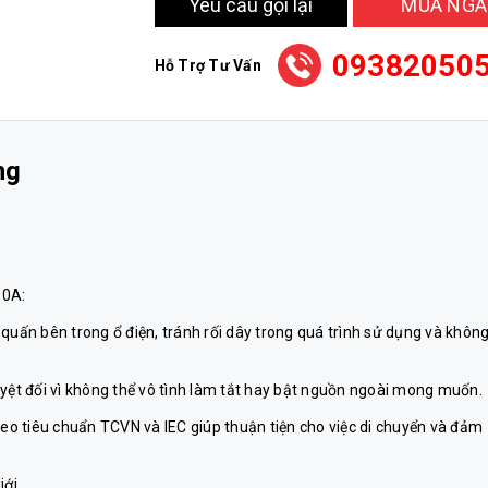
Yêu cầu gọi lại
MUA NGA
09382050
Hỗ Trợ Tư Vấn
ng
10A:
quấn bên trong ổ điện, tránh rối dây trong quá trình sử dụng và khôn
uyệt đối vì không thể vô tình làm tắt hay bật nguồn ngoài mong muốn.
heo tiêu chuẩn TCVN và IEC giúp thuận tiện cho việc di chuyển và đảm
ới.