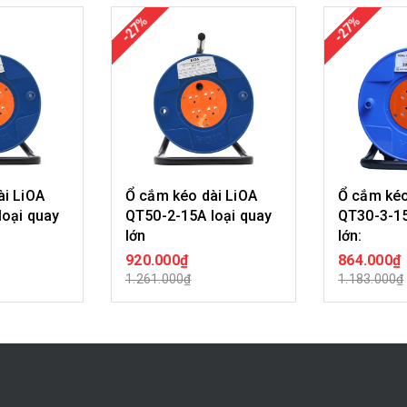
-27%
-27%
ài LiOA
Ổ cắm kéo dài LiOA
Ổ cắm kéo
loại quay
QT50-2-15A loại quay
QT30-3-15
lớn
lớn:
920.000₫
864.000₫
ÀNG
MUA HÀNG
MU
1.261.000₫
1.183.000₫