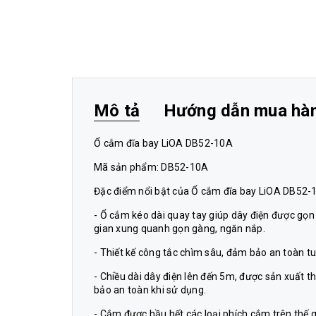
Mô tả
Hướng dẫn mua hà
Ổ cắm đĩa bay LiOA DB52-10A
Mã sản phẩm: DB52-10A
Đặc điểm nổi bật của Ổ cắm đĩa bay LiOA DB52-
- Ổ cắm kéo dài quay tay giúp dây điện được gọn 
gian xung quanh gọn gàng, ngăn nắp.
- Thiết kế công tắc chìm sâu, đảm bảo an toàn t
- Chiều dài dây điện lên đến 5m, được sản xuất t
bảo an toàn khi sử dụng.
- Cắm được hầu hết các loại phích cắm trên thế gi