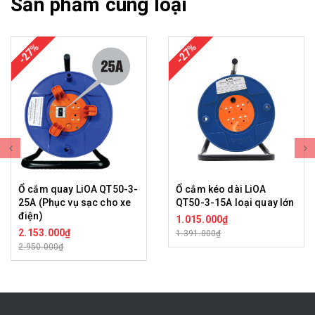
Sản phẩm cùng loại
-27%
-27%
Ổ cắm quay LiOA QT50-3-
Ổ cắm kéo dài LiOA
25A (Phục vụ sạc cho xe
QT50-3-15A loại quay lớn
điện)
1.015.000₫
2.153.000₫
1.391.000₫
2.950.000₫