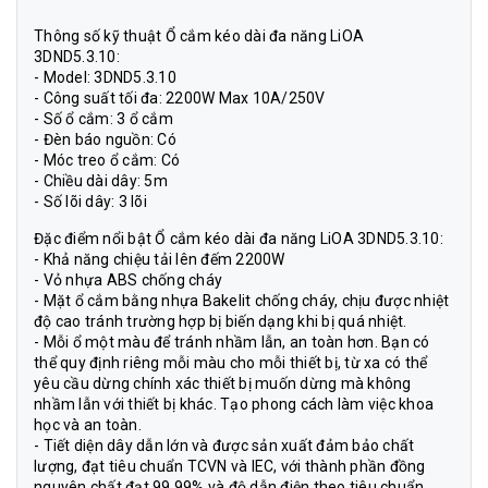
Thông số kỹ thuật Ổ cắm kéo dài đa năng LiOA
3DND5.3.10:
- Model: 3DND5.3.10
- Công suất tối đa: 2200W Max 10A/250V
- Số ổ cắm: 3 ổ cắm
- Đèn báo nguồn: Có
- Móc treo ổ cắm: Có
- Chiều dài dây: 5m
- Số lõi dây: 3 lõi
Đặc điểm nổi bật Ổ cắm kéo dài đa năng LiOA 3DND5.3.10:
- Khả năng chiệu tải lên đếm 2200W
- Vỏ nhựa ABS chống cháy
- Mặt ổ cắm bằng nhựa Bakelit chống cháy, chịu được nhiệt
độ cao tránh trường hợp bị biến dạng khi bị quá nhiệt.
- Mỗi ổ một màu để tránh nhầm lẫn, an toàn hơn. Bạn có
thể quy định riêng mỗi màu cho mỗi thiết bị, từ xa có thể
yêu cầu dừng chính xác thiết bị muốn dừng mà không
nhầm lẫn với thiết bị khác. Tạo phong cách làm việc khoa
học và an toàn.
- Tiết diện dây dẫn lớn và được sản xuất đảm bảo chất
lượng, đạt tiêu chuẩn TCVN và IEC, với thành phần đồng
nguyên chất đạt 99,99% và độ dẫn điện theo tiêu chuẩn