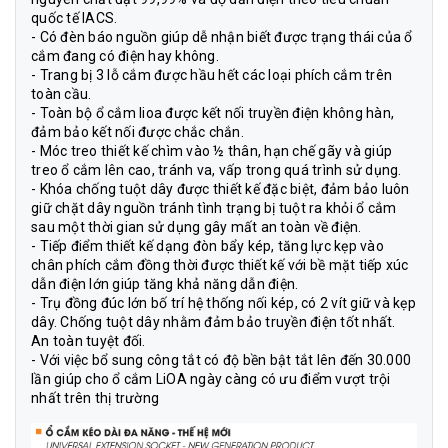
quốc tế IACS.
- Có đèn báo nguồn giúp dễ nhận biết được trạng thái của ổ
cắm đang có điện hay không.
- Trang bị 3 lỗ cắm được hầu hết các loại phích cắm trên
toàn cầu.
- Toàn bộ ổ cắm lioa được kết nối truyền điện không hàn,
đảm bảo kết nối được chắc chắn.
- Móc treo thiết kế chìm vào ½ thân, hạn chế gãy và giúp
treo ổ cắm lên cao, tránh va, vấp trong quá trình sử dụng.
- Khóa chống tuột dây được thiết kế đặc biệt, đảm bảo luôn
giữ chặt dây nguồn tránh tình trạng bị tuột ra khỏi ổ cắm
sau một thời gian sử dụng gây mất an toàn về điện.
- Tiếp điểm thiết kế dạng đòn bẩy kép, tăng lực kẹp vào
chân phích cắm đồng thời được thiết kế với bề mặt tiếp xúc
dẫn điện lớn giúp tăng khả năng dẫn điện.
- Trụ đồng đúc lớn bố trí hệ thống nối kép, có 2 vít giữ và kẹp
dây. Chống tuột dây nhằm đảm bảo truyền điện tốt nhất.
An toàn tuyệt đối.
- Với việc bổ sung công tắt có độ bền bật tắt lên đến 30.000
lần giúp cho ổ cắm LiOA ngày càng có ưu điểm vượt trội
nhất trên thị trường