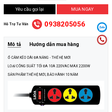
Yêu cầu gọi lại
MUA NGAY
0938205056
Hỗ Trợ Tư Vấn
Mô tả
Hướng dẫn mua hàng
Ổ CẮM KÉO DÀI ĐA NĂNG - THẾ HỆ MỚI
LOẠI CÔNG SUẤT TỐI ĐA 10A 220VAC MAX 2200W
SẢN PHẨM THẾ HỆ MỚI, BẢO HÀNH 10 NĂM