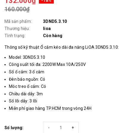
132.000₫
-18%
160.000₫
Mã sản phẩm:
3DND5.3.10
Thương hiệu:
lioa
Tình trạng:
Còn hàng
Thông số kỹ thuật Ổ cắm kéo dài đa năng LiOA 3DND5.3.10:
Model: 3DND5.3.10
Công suất tối đa: 2200W Max 10A/250V
Số ổ cắm: 3 ổ cắm
Đèn báo nguồn: Có
Móc treo ổ cắm: Có
Chiều dài dây: 3m
Số lõi dây: 3 lõi
Miễn phí giao hàng TP.HCM trong vòng 24H
Số lượng:
-
+