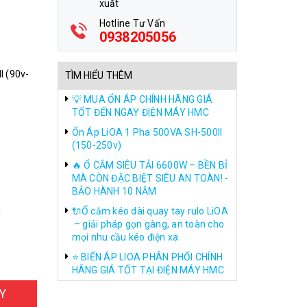
xuất
Hotline Tư Vấn
0938205056
I (90v-
TÌM HIỂU THÊM
💡 MUA ỔN ÁP CHÍNH HÃNG GIÁ
TỐT ĐẾN NGAY ĐIỆN MÁY HMC
Ổn Áp LiOA 1 Pha 500VA SH-500II
(150-250v)
🔥 Ổ CẮM SIÊU TẢI 6600W – BỀN BỈ
MÀ CÒN ĐẶC BIỆT SIÊU AN TOÀN! -
BẢO HÀNH 10 NĂM
🔌Ổ cắm kéo dài quay tay rulo LiOA
M
– giải pháp gọn gàng, an toàn cho
mọi nhu cầu kéo điện xa
⭐ BIẾN ÁP LIOA PHÂN PHỐI CHÍNH
HÃNG GIÁ TỐT TẠI ĐIỆN MÁY HMC
Y