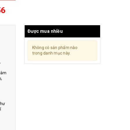
56
Được mua nhiều
Không có sản phẩm nào
trong danh mục này.
,
 đảm
ọ,
như
ể