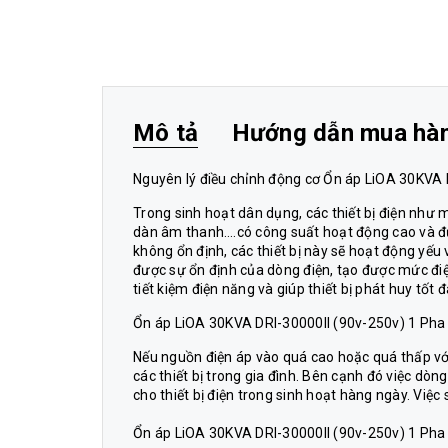
Mô tả
Hướng dẫn mua hà
Nguyên lý điều chỉnh động cơ Ổn áp LiOA 30KVA D
Trong sinh hoạt dân dụng, các thiết bị điện như m
dàn âm thanh….có công suất hoạt động cao và đư
không ổn định, các thiết bị này sẽ hoạt động yế
được sự ổn định của dòng điện, tạo được mức điện 
tiết kiệm điện năng và giúp thiết bị phát huy tốt
Ổn áp LiOA 30KVA DRI-30000II (90v-250v) 1 Pha B
Nếu nguồn điện áp vào quá cao hoặc quá thấp vớ
các thiết bị trong gia đình. Bên cạnh đó việc dò
cho thiết bị điện trong sinh hoạt hàng ngày. Việ
Ổn áp LiOA 30KVA DRI-30000II (90v-250v) 1 Pha T