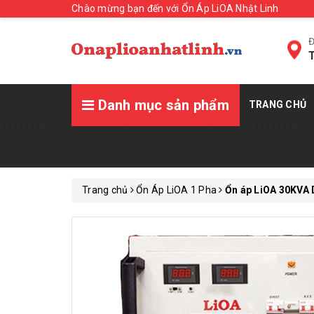
Chào mừng bạn đến với Ổn Áp LiOA Nhật Linh
Đ
T
Danh mục sản phẩm
TRANG CHỦ
Trang chủ
Ổn Áp LiOA 1 Pha
Ổn áp LiOA 30KVA 