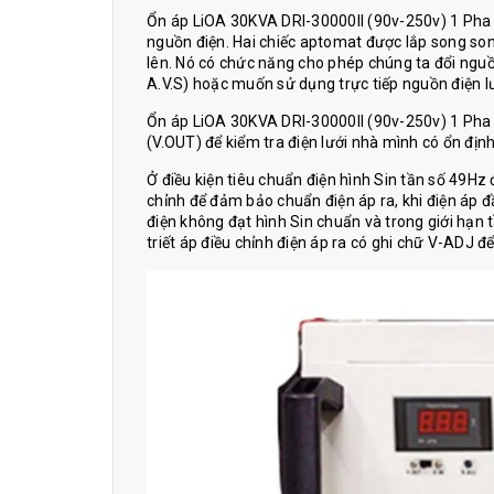
Ổn áp LiOA 30KVA DRI-30000II (90v-250v) 1 Pha 
nguồn điện. Hai chiếc aptomat được lắp song so
lên. Nó có chức năng cho phép chúng ta đổi ngu
A.V.S) hoặc muốn sử dụng trực tiếp nguồn điện 
Ổn áp LiOA 30KVA DRI-30000II (90v-250v) 1 Pha C
(V.OUT) để kiểm tra điện lưới nhà mình có ổn địn
Ở điều kiện tiêu chuẩn điện hình Sin tần số 49H
chỉnh để đảm bảo chuẩn điện áp ra, khi điện áp 
điện không đạt hình Sin chuẩn và trong giới hạn t
triết áp điều chỉnh điện áp ra có ghi chữ V-ADJ để