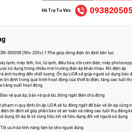
09382050
Hỗ Trợ Tư Vấn
ng
RI-30000II (90v-250v) 1 Pha giúp dòng điện ổn định liên tục
áy lạnh, máy tính, tivi, tủ lạnh, điều hòa, nồi cơm điện, máy photocopy
ợc sử dụng trong nhiều môi trường điện áp khác nhau. Khi điện áp
u và ảnh hưởng đến chất lượng. Ổn áp LiOA sẽ giúp người sử dụng bảo
ổn định trong quá trình hoạt động của thiết bị điện, tăng cao tuổi th
 đa năng suất hoạt động.
ảo vệ quá áp, bảo vệ quá tải, đóng ngắt điện chủ động
i phạm vi quy định ổn áp LiOA sẽ tự động ngắt để bảo vệ ổn áp cũng 
ng điện ổn định sẽ góp phần bảo vệ an toàn và nâng cao tuổi thọ đáng k
c sử dụng ổn áp là vô cùng hữu ích và hữu dụng đối với người sử dụng
ối ưu hóa tính năng tiện lợi cho người dùng