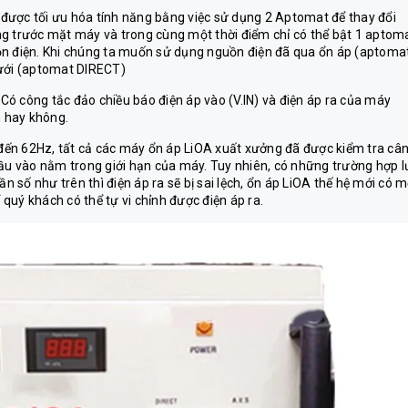
được tối ưu hóa tính năng bằng việc sử dụng 2 Aptomat để thay đổi
ng trước mặt máy và trong cùng một thời điểm chỉ có thể bật 1 aptom
ồn điện. Khi chúng ta muốn sử dụng nguồn điện đã qua ổn áp (aptoma
lưới (aptomat DIRECT)
ó công tắc đảo chiều báo điện áp vào (V.IN) và điện áp ra của máy
h hay không.
z đến 62Hz, tất cả các máy ổn áp LiOA xuất xưởng đã được kiểm tra câ
đầu vào nằm trong giới hạn của máy. Tuy nhiên, có những trường hợp l
ần số như trên thì điện áp ra sẽ bị sai lệch, ổn áp LiOA thế hệ mới có 
 quý khách có thể tự vi chỉnh được điện áp ra.