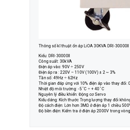
Thông số kĩ thuật ổn áp LiOA 30KVA DRI-30000II
Kiểu: DRI-30000II
Công suất: 30kVA
Điện áp vào: 90V ÷ 250V
Điện áp ra : 220V – 110V (100V) ± 2 ~ 3%
Tần số: 49Hz ÷ 62Hz
Thời gian đáp ứng với 10% điện áp vào thay đổi: 
Nhiệt độ môi trường: -5 ̊ C ÷ + 40 ̊ C
Nguyên lý điều khiển: Động cơ Servo
Kiểu dáng: Kích thước Trọng lượng thay đổi khôn
Độ cách điện: Lớn hơn 3MΩ ở điện áp 1 chiều 500
Độ bền điện: Kiểm tra ở điện áp 2000V trong vòng