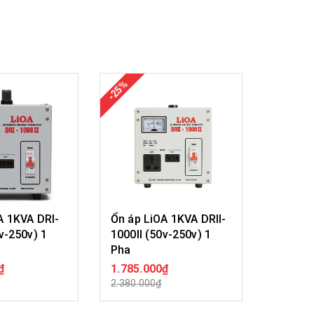
-25%
-25%
A 1KVA DRI-
Ổn áp LiOA 1KVA DRII-
Ổn áp 
v-250v) 1
1000II (50v-250v) 1
2000II 
Pha
Pha
₫
1.785.000₫
2.610.
A HÀNG
MUA HÀNG
2.380.000₫
3.480.0