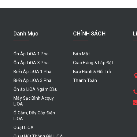
Danh Mục
CHÍNH SÁCH
L
Ổn Áp LiOA 1 Pha
Bảo Mật
Ổn Áp LiOA 3 Pha
Giao Hàng & Lắp Đặt
Biến Áp LiOA 1 Pha
Bảo Hành & Đổi Trả
Biến Áp LiOA 3 Pha
Thanh Toán
Ổn áp LiOA Ngâm Dầu
Máy Sạc Bình Acquy
LiOA
Ổ Cắm, Dây Cáp Điện
LiOA
Quạt LiOA
Quạt Hút Thông Gió LiOA