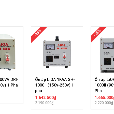
-25%
-25%
500VA DRI-
Ổn áp LiOA 1KVA SH-
Ổn áp LiO
50v) 1 Pha
1000II (150v-250v) 1
1000II (90
pha
Pha
ÀNG
1.642.500₫
1.665.000
MUA HÀNG
MU
2.190.000₫
2.220.000₫