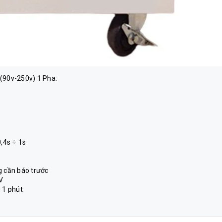
 (90v-250v) 1 Pha:
0,4s ÷ 1s
g cần báo trước
V
 1 phút