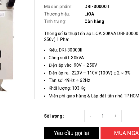
Mã sản phẩm:
DRI-30000II
Thương hiệu:
LiOA
Tình trạng:
Còn hàng
Thông số kĩ thuật ổn áp LiOA 30KVA DRI-30000I
250v) 1 Pha:
Kiểu: DRI-30000II
Công suất: 30kVA
Điện áp vào: 90V ÷ 250V
Điện áp ra : 220V – 110V (100V) ± 2 ~ 3%
Tần số: 49Hz ÷ 62Hz
Khối lượng: 103 Kg
Miễn phí giao hàng & Lắp đặt tận nhà TP.HC
Số lượng:
-
+
Yêu cầu gọi lại
MUA NGA