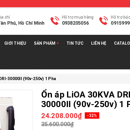
ịa chỉ
Hỗ trợ mua hàng
Hỗ trợ bả
ân Phú, Hồ Chí Minh
0938205056
0915999
GIỚI THIỆU
SẢN PHẨM
TIN TỨC
LIÊN HỆ
CATAL
DRI-30000II (90v-250v) 1 Pha
Ổn áp LiOA 30KVA DRI
30000II (90v-250v) 1 
24.208.000₫
-32%
35.600.000₫