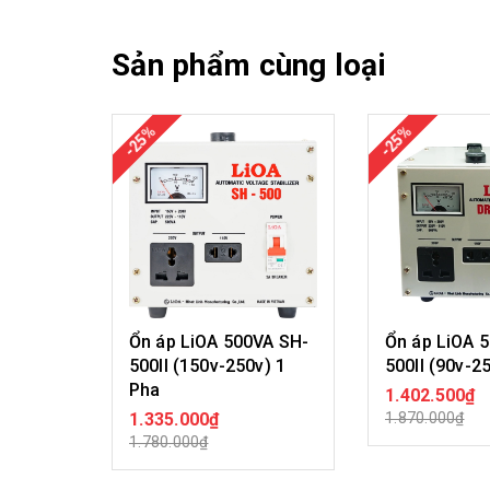
Sản phẩm cùng loại
-25%
-25%
Ổn áp LiOA 500VA SH-
Ổn áp LiOA 
500II (150v-250v) 1
500II (90v-2
Pha
1.402.500₫
MUA H
1.335.000₫
1.870.000₫
MUA HÀNG
1.780.000₫