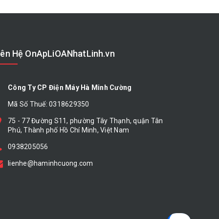
iên Hệ OnApLiOANhatLinh.vn
Công Ty CP Điện Máy Hà Minh Cường
Mã Số Thuế: 0318629350
75 - 77 Đường S11, phường Tây Thạnh, quận Tân
Phú, Thành phố Hồ Chí Minh, Việt Nam
0938205056
lienhe@haminhcuong.com