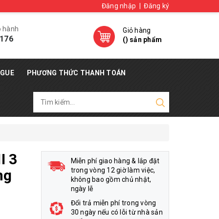
Đăng nhập
|
Đăng ký
o hành
Giỏ hàng
176
(
) sản phẩm
OGUE
PHƯƠNG THỨC THANH TOÁN
I 3
Miễn phí giao hàng & lắp đặt
trong vòng 12 giờ làm việc,
ng
không bao gồm chủ nhật,
ngày lễ
Đổi trả miễn phí trong vòng
30 ngày nếu có lỗi từ nhà sản