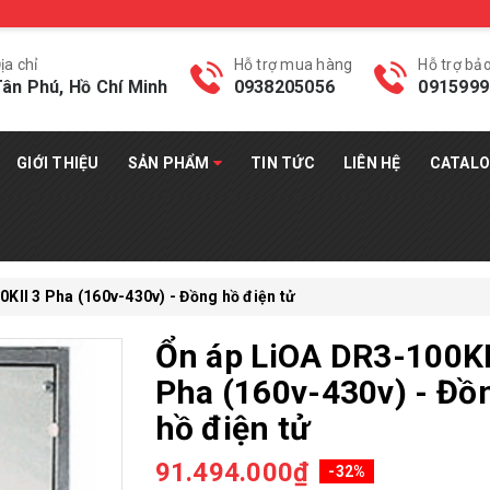
ịa chỉ
Hỗ trợ mua hàng
Hỗ trợ bả
ân Phú, Hồ Chí Minh
0938205056
0915999
GIỚI THIỆU
SẢN PHẨM
TIN TỨC
LIÊN HỆ
CATAL
KII 3 Pha (160v-430v) - Đồng hồ điện tử
Ổn áp LiOA DR3-100KI
Pha (160v-430v) - Đồ
hồ điện tử
91.494.000₫
-32%