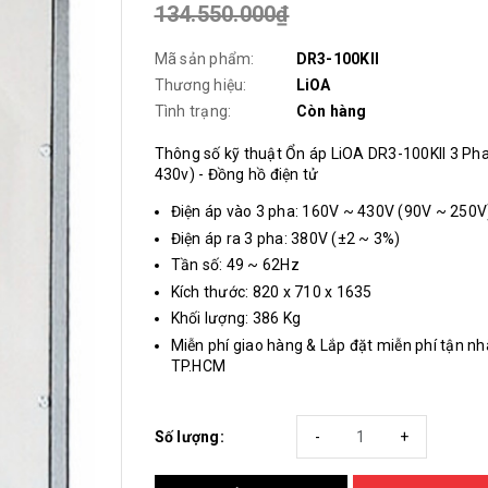
134.550.000₫
Mã sản phẩm:
DR3-100KII
Thương hiệu:
LiOA
Tình trạng:
Còn hàng
Thông số kỹ thuật Ổn áp LiOA DR3-100KII 3 Pha
430v) - Đồng hồ điện tử
Điện áp vào 3 pha: 160V ~ 430V (90V ~ 250V
Điện áp ra 3 pha: 380V (±2 ~ 3%)
Tần số: 49 ~ 62Hz
Kích thước: 820 x 710 x 1635
Khối lượng: 386 Kg
Miễn phí giao hàng & Lắp đặt miễn phí tận nh
TP.HCM
Số lượng:
-
+