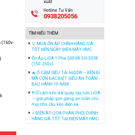
xuất
Hotline Tư Vấn
0938205056
TÌM HIỂU THÊM
 (160v-
💡 MUA ỔN ÁP CHÍNH HÃNG GIÁ
TỐT ĐẾN NGAY ĐIỆN MÁY HMC
Ổn Áp LiOA 1 Pha 500VA SH-500II
)
(150-250v)
🔥 Ổ CẮM SIÊU TẢI 6600W – BỀN BỈ
MÀ CÒN ĐẶC BIỆT SIÊU AN TOÀN! -
BẢO HÀNH 10 NĂM
🔌Ổ cắm kéo dài quay tay rulo LiOA
à
– giải pháp gọn gàng, an toàn cho
mọi nhu cầu kéo điện xa
⭐ BIẾN ÁP LIOA PHÂN PHỐI CHÍNH
HÃNG GIÁ TỐT TẠI ĐIỆN MÁY HMC