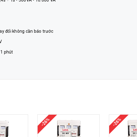
,4s ÷ 1s - 500VA - 10.000 VA
hay đổi không cần báo trước
V
 1 phút
-26%
-26%