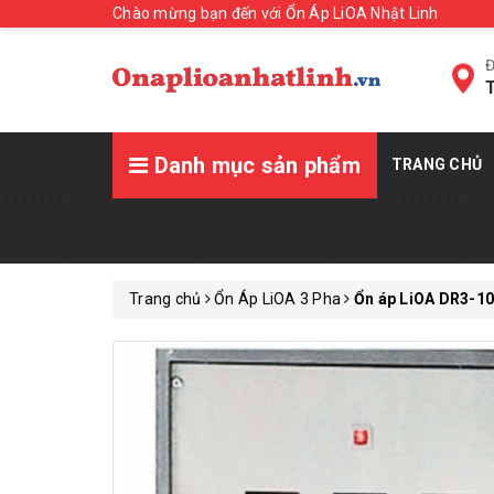
Chào mừng bạn đến với Ổn Áp LiOA Nhật Linh
Đ
T
Danh mục sản phẩm
TRANG CHỦ
Trang chủ
Ổn Áp LiOA 3 Pha
Ổn áp LiOA DR3-100