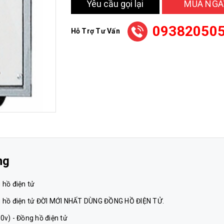
Yêu cầu gọi lại
MUA NGA
09382050
Hỗ Trợ Tư Vấn
ng
 hồ điện tử
g hồ điện tử ĐỜI MỚI NHẤT DÙNG ĐỒNG HỒ ĐIỆN TỬ.
0v) - Đồng hồ điện tử